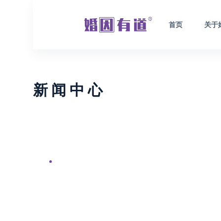
跳
过
首页
关于
内
容
新 闻 中 心