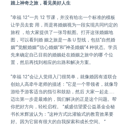
踏上神奇之旅，看见美好人生
“幸福 12”一共 12 节课，并没有给出一个标准的模板
让学员去套 用，而是将婚姻视为一段实现共同约定的
旅程 ，给大家提供了一张导航图。打开这张婚姻地
图，可以看到婚 姻之旅是一条 U 型线，包括“自然婚
姻”“觉醒婚姻”“信心婚姻”和“神圣婚姻”4 种状态。学员
先来确定自己目前的婚姻处在婚姻之旅中的哪 个位
置，然后再找到相应的出路和解决方案。
“幸福 12”会让人觉得入门很简单，就像婚因有道联合
创始人高牵牛老师的描述：“它是一个带领者，就像导
游给予游客适当的指引和鼓励，然后 大家一起走……
迈出第一步是最难的，我们解决的正是这个问题。帮
你把好方向，轻松启程。 ”威盛信望爱公益基金会秘
书长米辉波认为：“这种方式比灌输式的教育效果要
好。因为它留有很大的自我探索和成长空间。 ”