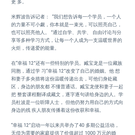
更 多。
米辉波告诉记者： “我们想告诉每一个学员，一个人
的力量不可小觑，你本就是一束光，可以照亮自己，
也可以照亮他人。 ”通过自学、共学、 自由讨论与分
享等多种学习方式，让每一个人成为一支温暖世界的
火炬，传递爱的能量。
在“幸福 12”还有一些特别的学员。臧宝龙是一位藏族
同胞，通过学 习“幸福 12”改变了自己的婚姻。他 想
和妻子多央措将这份温暖传递出去，可他们身处藏
区，身边的朋友都 不懂普通话。臧宝龙便和妻子一起
把 整套课程翻译成藏文，逐字逐句讲给身边的人。学
员杜波是一位听障人士， 但他仍努力用自己的方式向
身边的残 疾人朋友传播着这份收获和幸福。
“幸福 12”启动一年以来共举办了40 多期公益活动，
无偿为需要的家庭提供了价值超过 1000 万元的婚