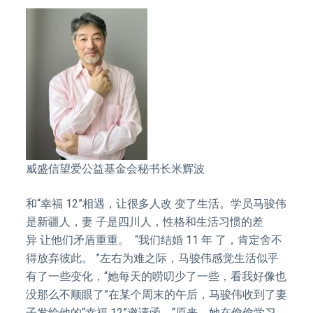
威盛信望爱公益基金会秘书长米辉波
和“幸福 12”相遇，让很多人改 变了生活。学员马骏伟
是新疆人，妻 子是四川人，性格和生活习惯的差
异 让他们矛盾重重。 “我们结婚 11 年 了，肯定舍不
得放弃彼此。 ”左右为难之际，马骏伟感觉生活似乎
有了一些变化，“她每天的唠叨少了一些，看我好像也
没那么不顺眼了”在某个周末的午后，马骏伟收到了妻
子发给他的“幸福 12”邀请函，“原来，她在偷偷学习，